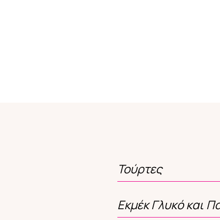
Τούρτες
Εκμέκ Γλυκό και Π