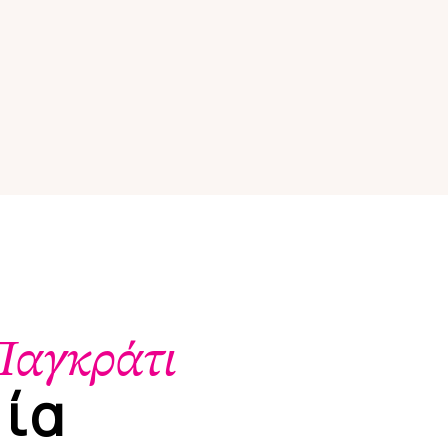
Παγκράτι
ρία